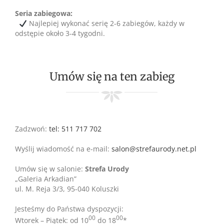
Seria zabiegowa:
Najlepiej wykonać serię 2-6 zabiegów, każdy w
odstępie około 3-4 tygodni.
Umów się na ten zabieg
Zadzwoń:
tel: 511 717 702
Wyślij wiadomość na e-mail:
salon@strefaurody.net.pl
Umów się w salonie:
Strefa Urody
„Galeria Arkadian”
ul. M. Reja 3/3, 95-040 Koluszki
Jesteśmy do Państwa dyspozycji:
00
00
Wtorek – Piątek: od 10
do 18
*