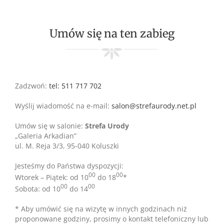
Umów się na ten zabieg
Zadzwoń:
tel: 511 717 702
Wyślij wiadomość na e-mail:
salon@strefaurody.net.pl
Umów się w salonie:
Strefa Urody
„Galeria Arkadian”
ul. M. Reja 3/3, 95-040 Koluszki
Jesteśmy do Państwa dyspozycji:
00
00
Wtorek – Piątek: od 10
do 18
*
00
00
Sobota: od 10
do 14
* Aby umówić się na wizytę w innych godzinach niż
proponowane godziny, prosimy o kontakt telefoniczny lub