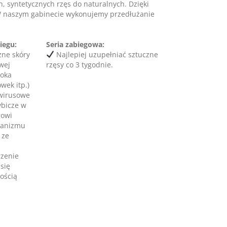
h, syntetycznych rzęs do naturalnych. Dzięki
W naszym gabinecie wykonujemy przedłużanie
iegu:
Seria zabiegowa:
zne skóry
Najlepiej uzupełniać sztuczne
wej
rzęsy co 3 tygodnie.
 oka
wek itp.)
 wirusowe
ybicze w
gowi
rganizmu
 ze
rzenie
się
ością