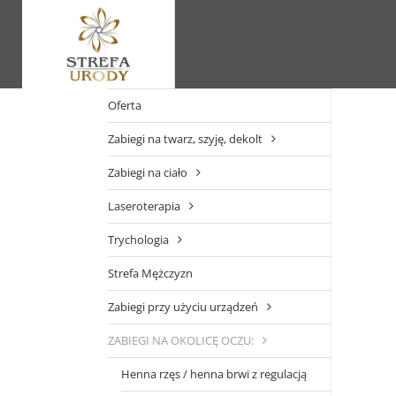
Skip
to
content
Oferta
Zabiegi na twarz, szyję, dekolt
Zabiegi na ciało
Laseroterapia
Trychologia
Strefa Mężczyzn
Zabiegi przy użyciu urządzeń
ZABIEGI NA OKOLICĘ OCZU:
Henna rzęs / henna brwi z regulacją