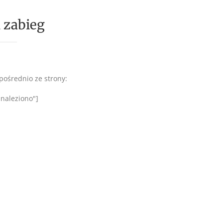
 zabieg
pośrednio ze strony:
znaleziono"]