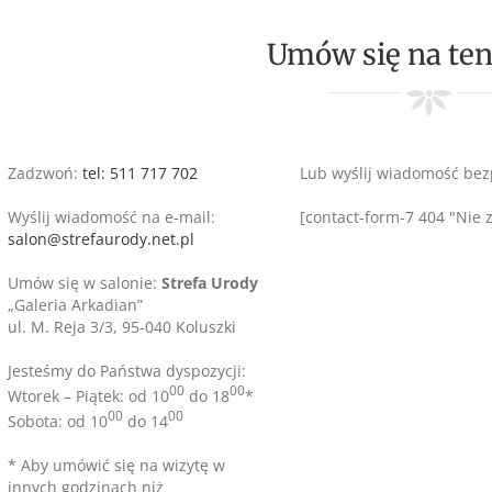
Umów się na ten
Zadzwoń:
tel: 511 717 702
Lub wyślij wiadomość bez
Wyślij wiadomość na e-mail:
[contact-form-7 404 "Nie 
salon@strefaurody.net.pl
Umów się w salonie:
Strefa Urody
„Galeria Arkadian”
ul. M. Reja 3/3, 95-040 Koluszki
Jesteśmy do Państwa dyspozycji:
00
00
Wtorek – Piątek: od 10
do 18
*
00
00
Sobota: od 10
do 14
* Aby umówić się na wizytę w
innych godzinach niż