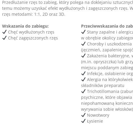
Przedłużanie rzęs to zabieg, który polega na doklejaniu sztucznyc
temu możemy uzyskać efekt wydłużonych i zagęszczonych rzęs. 
rzęs metodami: 1:1, 2D oraz 3D.
Wskazania do zabiegu:
Przeciwwskazania do zab
Chęć wydłużonych rzęs
Stany zapalne i alergic
Chęć zagęszczonych rzęs
w obrębie okolicy zabiego
Choroby i uszkodzenia
(jęczmień, zapalenie spojó
Zakażenia bakteryjne,
(m.in. opryszczka) lub grz
miejscu poddanym zabie
Infekcje, osłabienie o
Alergia na którykolwiek
składników preparatu
Trichotillomania (zabu
psychiczne, które objawia 
niepohamowaną konieczn
wyrywania sobie włosków)
Nowotwory
Łysienie